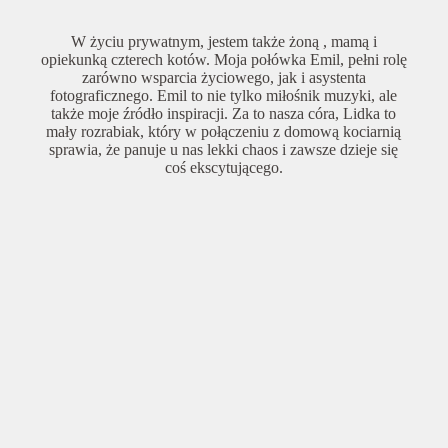
W życiu prywatnym, jestem także żoną , mamą i
opiekunką czterech kotów. Moja połówka Emil, pełni rolę
zarówno wsparcia życiowego, jak i asystenta
fotograficznego. Emil to nie tylko miłośnik muzyki, ale
także moje źródło inspiracji. Za to nasza córa, Lidka to
mały rozrabiak, który w połączeniu z domową kociarnią
sprawia, że panuje u nas lekki chaos i zawsze dzieje się
coś ekscytującego.
Kochamy wspólnie kino, głównie koreańskie kryminały i
science fiction, a ja nawet zanurzyłam się dosyć głęboko
w otchłani horrorów – tych na poważnie. Uwielbiamy
podróżować, wędrować po górach, ale także czasem
bezczynnie leżeć do góry brzuchem, oglądać filmy, grać
na konsoli oraz w planszówki delektując się przy tym
kieliszkiem prosseco. No i kocham kwiaty. Od niedawna
jestem zaangażowanym, tarasowym ogrodnikiem, który
totalnie stracił głowę dla dalii.