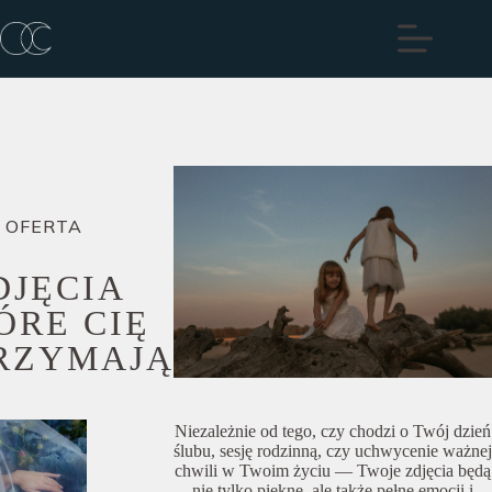
Przejdź
do
treści
OFERTA
DJĘCIA
ÓRE CIĘ
RZYMAJĄ
Niezależnie od tego, czy chodzi o Twój dzień
ślubu, sesję rodzinną, czy uchwycenie ważnej
chwili w Twoim życiu — Twoje zdjęcia będą
nie tylko piękne, ale także pełne emocji i