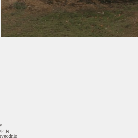
ów
ją ją
arygodnie