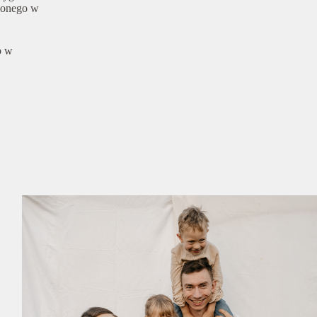
lonego w
o w