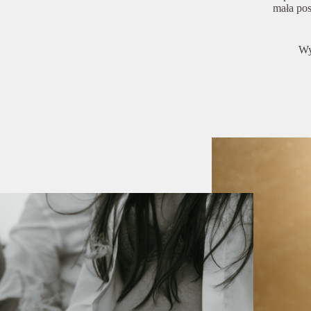
mała po
Wy