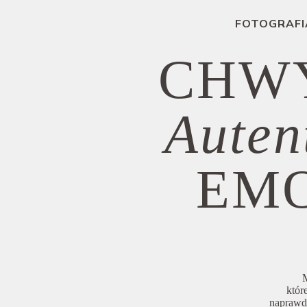
FOTOGRAFI
CHW
Auten
EM
M
któr
naprawdę