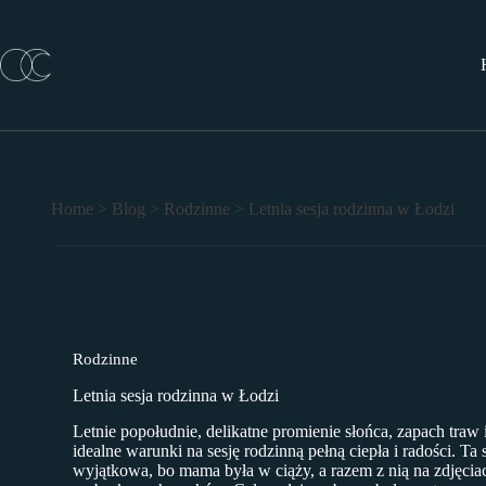
Przejdź
do
treści
Home
>
Blog
>
Rodzinne
>
Letnia sesja rodzinna w Łodzi
Rodzinne
Letnia sesja rodzinna w Łodzi
Letnie popołudnie, delikatne promienie słońca, zapach traw
idealne warunki na sesję rodzinną pełną ciepła i radości. Ta 
wyjątkowa, bo mama była w ciąży, a razem z nią na zdjęciach