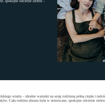
, spokojne odcienie zieleni –
ekkiego wiatru – idealne warunki na sesję rodzinną pełną ciepła i rado
nków. Cała rodzina ubrana była w stonowane, spokojne odcienie zieleni –