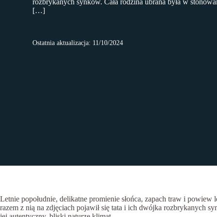
rozbrykanych synków. Cała rodzina ubrana była w stonowane
[…]
Ostatnia aktualizacja: 11/10/2024
Letnie popołudnie, delikatne promienie słońca, zapach traw i powiew l
razem z nią na zdjęciach pojawił się tata i ich dwójka rozbrykanych sy
jej autentyczny, bliski naturze klimat.