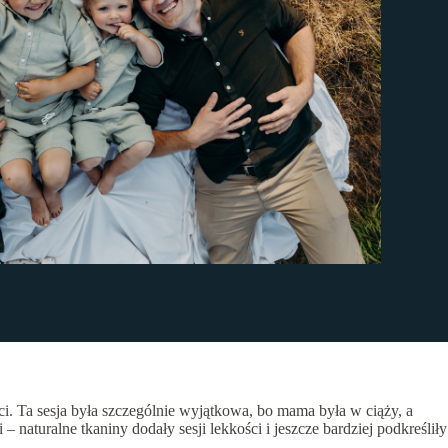
ści. Ta sesja była szczególnie wyjątkowa, bo mama była w ciąży, a
 naturalne tkaniny dodały sesji lekkości i jeszcze bardziej podkreśliły