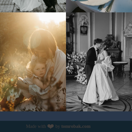
❤️
Made with
by
tomrobak.com