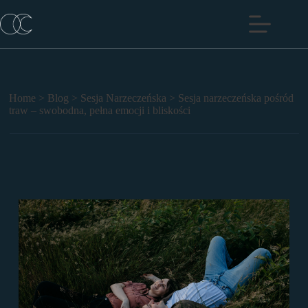
Przejdź
do
treści
Home
>
Blog
>
Sesja Narzeczeńska
>
Sesja narzeczeńska pośród
traw – swobodna, pełna emocji i bliskości