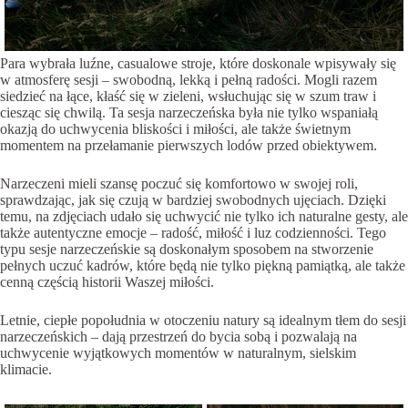
Para wybrała luźne, casualowe stroje, które doskonale wpisywały się
w atmosferę sesji – swobodną, lekką i pełną radości. Mogli razem
siedzieć na łące, kłaść się w zieleni, wsłuchując się w szum traw i
ciesząc się chwilą. Ta sesja narzeczeńska była nie tylko wspaniałą
okazją do uchwycenia bliskości i miłości, ale także świetnym
momentem na przełamanie pierwszych lodów przed obiektywem.
Narzeczeni mieli szansę poczuć się komfortowo w swojej roli,
sprawdzając, jak się czują w bardziej swobodnych ujęciach. Dzięki
temu, na zdjęciach udało się uchwycić nie tylko ich naturalne gesty, ale
także autentyczne emocje – radość, miłość i luz codzienności. Tego
typu sesje narzeczeńskie są doskonałym sposobem na stworzenie
pełnych uczuć kadrów, które będą nie tylko piękną pamiątką, ale także
cenną częścią historii Waszej miłości.
Letnie, ciepłe popołudnia w otoczeniu natury są idealnym tłem do sesji
narzeczeńskich – dają przestrzeń do bycia sobą i pozwalają na
uchwycenie wyjątkowych momentów w naturalnym, sielskim
klimacie.