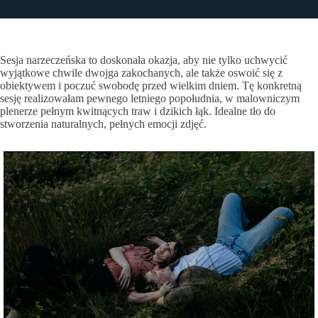
Sesja narzeczeńska to doskonała okazja, aby nie tylko uchwycić
wyjątkowe chwile dwojga zakochanych, ale także oswoić się z
obiektywem i poczuć swobodę przed wielkim dniem. Tę konkretną
sesję realizowałam pewnego letniego popołudnia, w malowniczym
plenerze pełnym kwitnących traw i dzikich łąk. Idealne tło do
stworzenia naturalnych, pełnych emocji zdjęć.